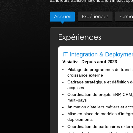
dans leurs transformations à fort impact opér
Accueil
Expériences
Forma
Expériences
IT Integration & Deploym
Visiativ
Depuis août 2023
Pilotage de programmes de transfo
croissance externe
Cadrage stratégique et définition des
acquises
Coordination de projets ERP, CRM,
multi-pays
Animation d’ateliers métiers et 
Mise en place de modèles d’intégrat
déploiements
Coordination de partenaires extern