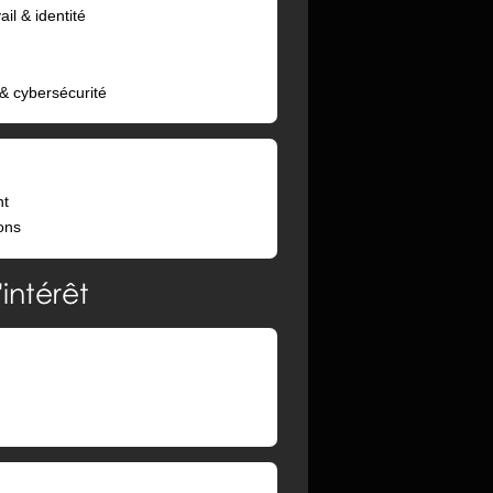
ail & identité
 & cybersécurité
nt
ons
intérêt