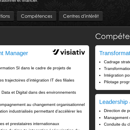
ationnel et financier.
tions
Compétences
Centres d'intérêt
Compéte
ent Manager
Transformat
Cadrage strat
rmation SI dans le cadre de projets de
Transformation
Intégration po
 trajectoires d’intégration IT des filiales
Pilotage prog
 Data et Digital dans des environnements
Leadership 
accompagnement au changement organisationnel
Direction de
ion industrialisés permettant d’accélérer les
Management d'
es et prestataires internationaux
Conduite du 