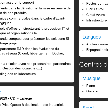
et en assurer le support
Postes de trav
ients dans la définition et la mise en œuvre de
ERP / CRM
nt de nos produits
Cloud Azure
équipes commerciales dans le cadre d'avant-
Infrastructure
tégiques
ls d’offres en structurant la proposition IT et
nique et organisationnelle
Langues
rands comptes pour présenter les solutions SI
rage projet
Anglais coura
épartement R&D dans les évolutions du
Espagnol noti
e et au réseau (Cloud, hébergement, Docker,
Centres d'
er la relation avec nos prestataires, partenaires
, Gestion des locaux, etc...)
rding des collaborateurs
Musique
Piano
Guitare
t
 2019
CDI
Labège
 Price Quote) à destination des industriels
Sport