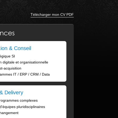
Télécharger mon CV PDF
nces
ion & Conseil
égique SI
 digitale et organisationnelle
st-acquisition
rammes IT / ERP / CRM / Data
& Delivery
 programmes complexes
équipes pluridisciplinaires
changement