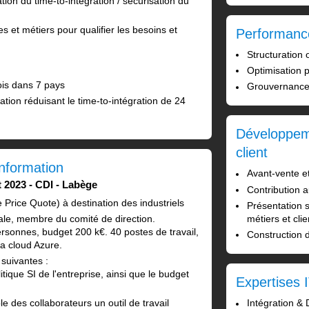
tion du time-to-integration / sécurisation du
s et métiers pour qualifier les besoins et
Performance
Structuration 
Optimisation 
mois dans 7 pays
Grouvernance 
tion réduisant le time-to-intégration de 24
Développem
client
information
Avant-vente et
t 2023
CDI
Labège
Contribution 
 Price Quote) à destination des industriels
Présentation s
métiers et clie
rale, membre du comité de direction.
sonnes, budget 200 k€. 40 postes de travail,
Construction d
ra cloud Azure.
suivantes :
itique SI de l'entreprise, ainsi que le budget
Expertises 
Intégration &
e des collaborateurs un outil de travail